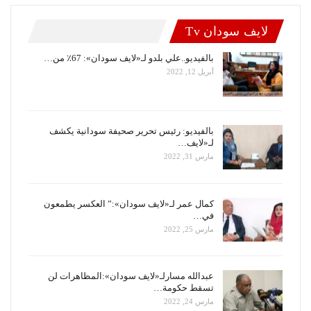
لايف سودان Tv
بالفيديو..علي بلدو لـ«لايف سودان»: 67٪ من…
أبريل 12, 2022
بالفيديو: رئيس تحرير صحيفة سودانية يكشف
لـ«لايف…
مارس 31, 2022
كمال عمر لـ«لايف سودان»:” العكسر يطمعون
في…
مارس 25, 2022
عبدالله مسارلـ«لايف سودان»:المظاهرات لن
تسقط حكومة…
مارس 24, 2022