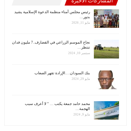
المشاركات الاخيرة
رئيس مجلس أمناء منظمة الدعوة الإسلامية يشيد
بدور…
مايو 11, 2026
نجاح الموسم الزراعي في القضارف..7 مليون فدان
تنتظر…
سبتمبر 10, 2024
بنك السودان….الإرادة تقهر الصعاب
مايو 29, 2024
محمد حامد جمعة يكتب … ” لا أعرف سبب
الهجمة…
مايو 9, 2024