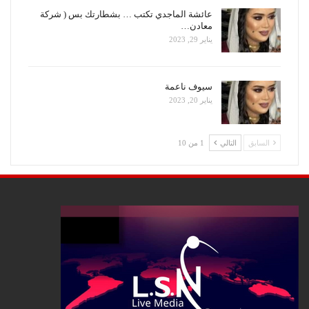
عائشة الماجدي تكتب … بشطارتك بس ( شركة
معادن…
يناير 29, 2023
سيوف ناعمة
يناير 20, 2023
السابق
التالي
1 من 10