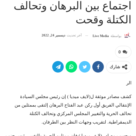
اجتماع بين البرهان وتحالف
الكتلة وقحت
آخر تحديث
ديسمبر 24, 2022
بواسطة
Live Media
0
شارك
الر
كشف مصادر موثقة ل(لايف ميديا ) إن رئيس مجلس السيادة
الإنتقالي الفريق أول ركن عبد الفتاح البرهان إلتقى بممثلين من
تحالف الحرية والتغيير المجلس المركزي وتحالف الكتلة
الديمقراطية. لتقريب وجهات النظر بين الطرفان.
وبحسب مصادر (لايف ميديا ) فإن ممثلين الحرية والتغيير رئيس حزب