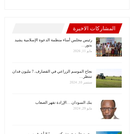
المشاركات الاخيرة
رئيس مجلس أمناء منظمة الدعوة الإسلامية يشيد
بدور…
مايو 11, 2026
نجاح الموسم الزراعي في القضارف..7 مليون فدان
تنتظر…
سبتمبر 10, 2024
بنك السودان….الإرادة تقهر الصعاب
مايو 29, 2024
محمد حامد جمعة يكتب … ” لا أعرف سبب