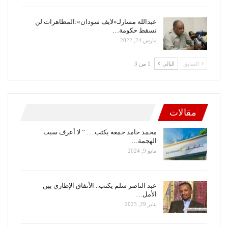
عبدالله مسارلـ«لايف سودان»:المظاهرات لن
تسقط حكومة…
مارس 24, 2022
السابق
التالي
1 من 3
مقالات
محمد حامد جمعة يكتب … ” لا أعرف سبب
الهجمة…
مايو 9, 2024
عبد الناصر سلم يكتب.. الأتفاق الإطاري بين
الأمل…
يناير 29, 2023