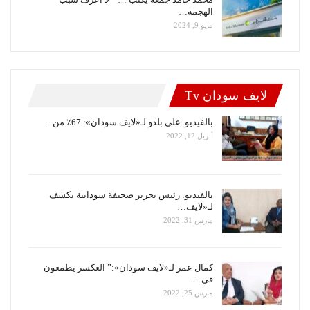
الهجمة…
مايو 9, 2024
لايف سودان Tv
بالفيديو..علي بلدو لـ«لايف سودان»: 67٪ من…
أبريل 12, 2022
بالفيديو: رئيس تحرير صحيفة سودانية يكشف
لـ«لايف…
مارس 31, 2022
كمال عمر لـ«لايف سودان»:” العكسر يطمعون
في…
مارس 25, 2022