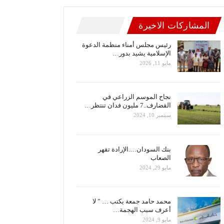
المشاركات الاخيرة
رئيس مجلس أمناء منظمة الدعوة
الإسلامية يشيد بدور…
مايو 11, 2026
نجاح الموسم الزراعي في
القضارف..7 مليون فدان تنتظر…
سبتمبر 10, 2024
بنك السودان….الإرادة تقهر
الصعاب
مايو 29, 2024
محمد حامد جمعة يكتب … ” لا
أعرف سبب الهجمة…
مايو 9, 2024