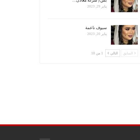
بس ( شركة معادن…
يناير 29, 2023
سيوف ناعمة
يناير 20, 2023
السابق
التالي
1 من 10