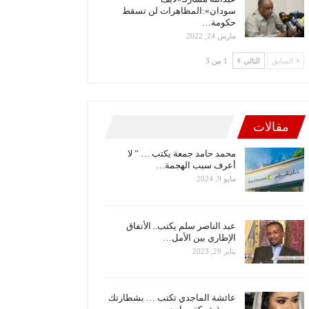
سودان»:المظاهرات لن تسقط
حكومة…
مارس 24, 2022
السابق
التالي
1 من 3
مقالات
محمد حامد جمعة يكتب … ” لا
أعرف سبب الهجمة…
مايو 9, 2024
عبد الناصر سلم يكتب.. الأتفاق
الإطاري بين الأمل…
يناير 29, 2023
عائشة الماجدي تكتب … بشطارتك