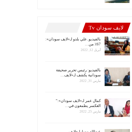
لايف سودان Tv
بالفيديو..علي بلدو لـ«لايف سودان»:
67٪ من…
أبريل 12, 2022
بالفيديو: رئيس تحرير صحيفة
سودانية يكشف لـ«لايف…
مارس 31, 2022
كمال عمر لـ«لايف سودان»:”
العكسر يطمعون في…
مارس 25, 2022
عبدالله مسارلـ«لايف