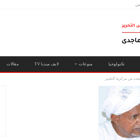
حن
تكنولوجيا
منوعات
لايف ميديا TV
مقالات
عث من مركزية التغيير