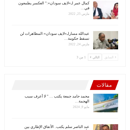
كمال عمر لـ«لايف سودان»:” العكسر يطمعون
في…
مارس 25, 2022
عبدالله مسارلـ«لايف سودان»:المظاهرات لن
تسقط حكومة…
مارس 24, 2022
السابق
التالي
1 من 3
مقالات
محمد حامد جمعة يكتب … ” لا أعرف سبب
الهجمة…
مايو 9, 2024
عبد الناصر سلم يكتب.. الأتفاق الإطاري بين