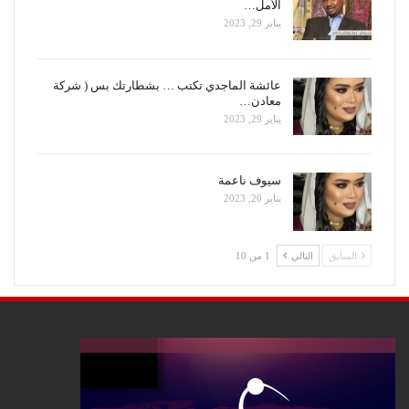
الأمل…
يناير 29, 2023
عائشة الماجدي تكتب … بشطارتك بس ( شركة
معادن…
يناير 29, 2023
سيوف ناعمة
يناير 20, 2023
السابق
التالي
1 من 10