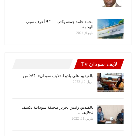
محمد حامد جمعة يكتب … ” لا أعرف سبب
الهجمة…
مايو 9, 2024
لايف سودان Tv
بالفيديو..علي بلدو لـ«لايف سودان»: 67٪ من…
أبريل 12, 2022
بالفيديو: رئيس تحرير صحيفة سودانية يكشف
لـ«لايف…
مارس 31, 2022