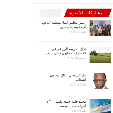
المشاركات الاخيرة
رئيس مجلس أمناء منظمة الدعوة
الإسلامية يشيد بدور…
مايو 11, 2026
نجاح الموسم الزراعي في
القضارف..7 مليون فدان تنتظر…
سبتمبر 10, 2024
بنك السودان….الإرادة تقهر
الصعاب
مايو 29, 2024
محمد حامد جمعة يكتب … ” لا
أعرف سبب الهجمة…
مايو 9, 2024