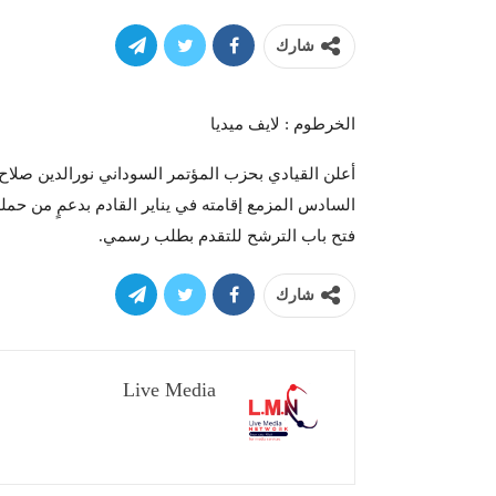
شارك
الخرطوم : لايف ميديا
أعلن القيادي بحزب المؤتمر السوداني نورالدين صلا
السادس المزمع إقامته في يناير القادم بدعمٍ من حملة ا
فتح باب الترشح للتقدم بطلب رسمي.
شارك
Live Media