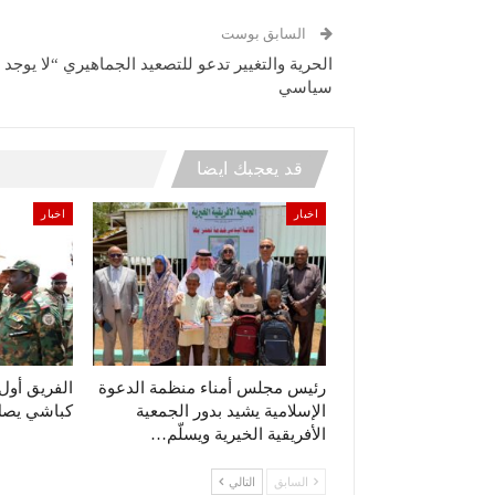
السابق بوست
الحرية والتغيير تدعو للتصعيد الجماهيري “لا يوجد
سياسي
قد يعجبك ايضا
اخبار
اخبار
رئيس مجلس أمناء منظمة الدعوة
الفريق أو
الإسلامية يشيد بدور الجمعية
كباشي يصل 
الأفريقية الخيرية ويسلّم…
السابق
التالي