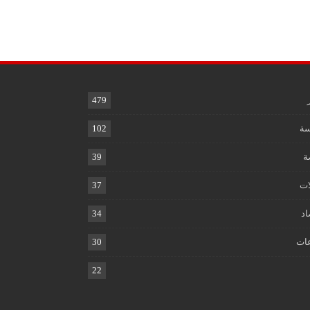
479
ة
102
ة
39
ات
37
اد
34
ات
30
22