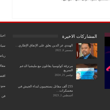
اخبار
المشاركات الاخيرة
الهندي عز الدين يعلق على الإتفاق الإطاري…
سياس
ديسمبر 6, 2022
رياض
مقال
مرتزقة كولومبيا يقاتلون مع مليشيا الدعم
السريع
نوفمبر 21, 2024
اقتص
منوع
255 ألف مقاتل يستجيبون لنداء الجيش في
معسكرات…
أغسطس 1, 2023
فن