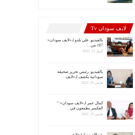
لايف سودان Tv
بالفيديو..علي بلدو لـ«لايف سودان»:
67٪ من…
أبريل 12, 2022
بالفيديو: رئيس تحرير صحيفة
سودانية يكشف لـ«لايف…
مارس 31, 2022
كمال عمر لـ«لايف سودان»:”
العكسر يطمعون في…
مارس 25, 2022
عبدالله مسارلـ«لايف