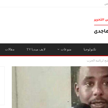
حن
تكنولوجيا
منوعات
لايف ميديا TV
مقالات
رشح لرئاسة الحزب