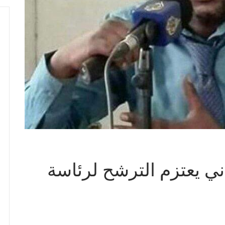
ني يعتزم الترشح لرئاسة