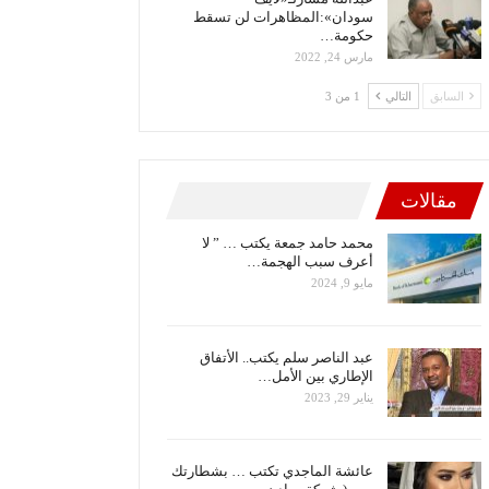
سودان»:المظاهرات لن تسقط
حكومة…
مارس 24, 2022
السابق
التالي
1 من 3
مقالات
محمد حامد جمعة يكتب … ” لا
أعرف سبب الهجمة…
مايو 9, 2024
عبد الناصر سلم يكتب.. الأتفاق
الإطاري بين الأمل…
يناير 29, 2023
عائشة الماجدي تكتب … بشطارتك