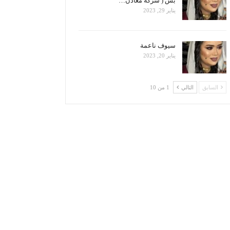
بس ( شركة معادن…
يناير 29, 2023
سيوف ناعمة
يناير 20, 2023
السابق
التالي
1 من 10