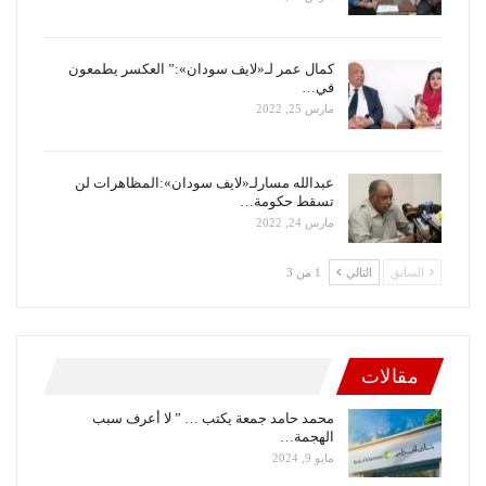
كمال عمر لـ«لايف سودان»:” العكسر يطمعون
في…
مارس 25, 2022
عبدالله مسارلـ«لايف سودان»:المظاهرات لن
تسقط حكومة…
مارس 24, 2022
السابق
التالي
1 من 3
مقالات
محمد حامد جمعة يكتب … ” لا أعرف سبب
الهجمة…
مايو 9, 2024