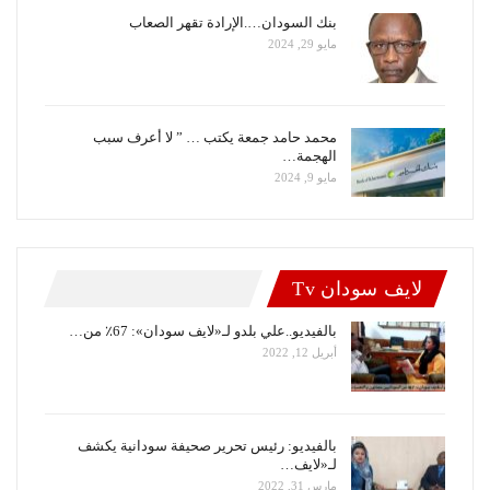
بنك السودان….الإرادة تقهر الصعاب
مايو 29, 2024
محمد حامد جمعة يكتب … ” لا أعرف سبب
الهجمة…
مايو 9, 2024
لايف سودان Tv
بالفيديو..علي بلدو لـ«لايف سودان»: 67٪ من…
أبريل 12, 2022
بالفيديو: رئيس تحرير صحيفة سودانية يكشف
لـ«لايف…
مارس 31, 2022