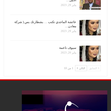
الأمل…
يناير 29, 2023
عائشة الماجدي تكتب … بشطارتك بس ( شركة
معادن…
يناير 29, 2023
سيوف ناعمة
يناير 20, 2023
السابق
التالي
1 من 10