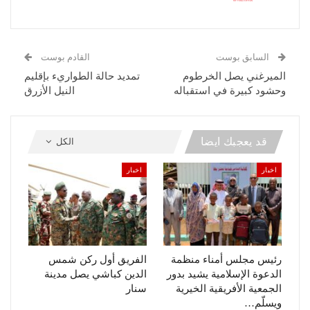
السابق بوست
القادم بوست
الميرغني يصل الخرطوم
تمديد حالة الطواريء بإقليم
وحشود كبيرة في استقباله
النيل الأزرق
قد يعجبك ايضا
الكل
اخبار
اخبار
رئيس مجلس أمناء منظمة
الفريق أول ركن شمس
الدعوة الإسلامية يشيد بدور
الدين كباشي يصل مدينة
الجمعية الأفريقية الخيرية
سنار
ويسلّم…