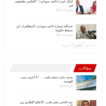
كمال عمر لـ«لايف سودان»:” العكسر يطمعون
في…
مارس 25, 2022
عبدالله مسارلـ«لايف سودان»:المظاهرات لن
تسقط حكومة…
مارس 24, 2022
السابق
التالي
1 من 3
مقالات
محمد حامد جمعة يكتب … ” لا أعرف سبب
الهجمة…
مايو 9, 2024
عبد الناصر سلم يكتب.. الأتفاق الإطاري بين