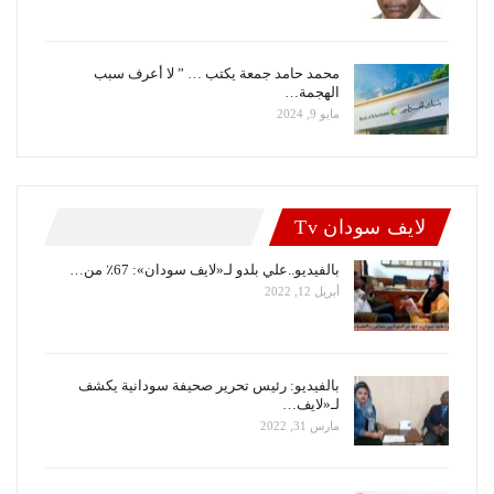
محمد حامد جمعة يكتب … ” لا أعرف سبب
الهجمة…
مايو 9, 2024
لايف سودان Tv
بالفيديو..علي بلدو لـ«لايف سودان»: 67٪ من…
أبريل 12, 2022
بالفيديو: رئيس تحرير صحيفة سودانية يكشف
لـ«لايف…
مارس 31, 2022