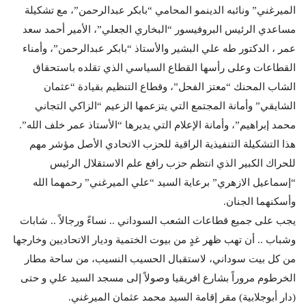
الميرغني” ونائبه الدينمو المحامي “بابكر عبدالرحمن”، مع تشكيلة
مساعدي الرئيس البروفيسور “البخاري الجعلي”، الأمير أحمد سعد
عمر ، الدكتور طه علي البشير والأستاذ “بابكر عبدالرحمن”، وأمناء
القطاعات وعلى رأسها القطاع السياسي الذي تقلده باستحقاق
الشاب المحنك “معتز الفحل”، وقطاع التنظيم بقيادة “عثمان
الشايقي” وأمانة المجتمع التي يتزعمها الزعيم “الزاكي التجاني
محمد إبراهيم”، وأمانة الإعلام التي يديرها “الأستاذ عمر خلف الله”.
هذا التشكيلة التنفيذية الراقية للحزب الاتحادي الأصل مؤشر مهم
للحراك الكبير الذي انتظم حزب رافع علم الاستقلال الرئيس
“إسماعيل الازهري” برعاية السيد “علي الميرغني” رحمهما الله
وأسكنهما الجنان.
يجب على جميع قطاعات الشعب السوداني .. نساءً ورجالاً .. شابات
وشباب .. أن تهب ظهر غدٍ من بيوت الختمية وديار الاتحاديين وخارجها
من كل بيت سوداني، لاستقبال الحسيب النسيب، من ساحة مطار
الخرطوم مروراً بشارع افريقيا وصولاً إلى مسجد السيد علي و حتى
(دار أبوجلابية) مقر إقامة السيد محمد عثمان الميرغني.