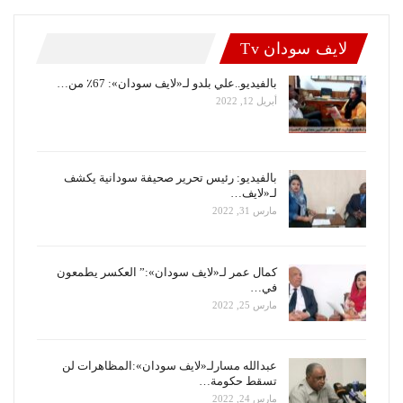
لايف سودان Tv
بالفيديو..علي بلدو لـ«لايف سودان»: 67٪ من…
أبريل 12, 2022
بالفيديو: رئيس تحرير صحيفة سودانية يكشف
لـ«لايف…
مارس 31, 2022
كمال عمر لـ«لايف سودان»:” العكسر يطمعون
في…
مارس 25, 2022
عبدالله مسارلـ«لايف سودان»:المظاهرات لن
تسقط حكومة…
مارس 24, 2022