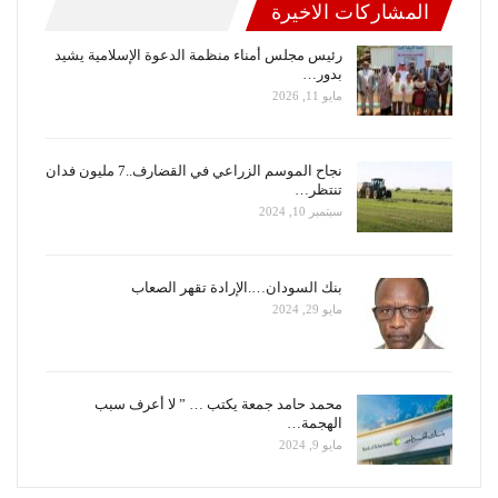
المشاركات الاخيرة
رئيس مجلس أمناء منظمة الدعوة الإسلامية يشيد
بدور…
مايو 11, 2026
نجاح الموسم الزراعي في القضارف..7 مليون فدان
تنتظر…
سبتمبر 10, 2024
بنك السودان….الإرادة تقهر الصعاب
مايو 29, 2024
محمد حامد جمعة يكتب … ” لا أعرف سبب
الهجمة…
مايو 9, 2024