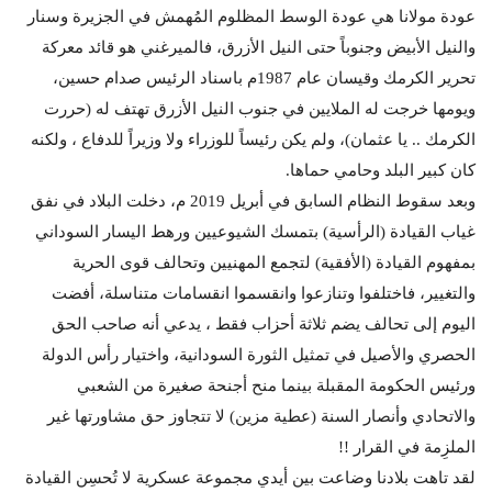
عودة مولانا هي عودة الوسط المظلوم المُهمش في الجزيرة وسنار
والنيل الأبيض وجنوباً حتى النيل الأزرق، فالميرغني هو قائد معركة
تحرير الكرمك وقيسان عام 1987م باسناد الرئيس صدام حسين،
ويومها خرجت له الملايين في جنوب النيل الأزرق تهتف له (حررت
الكرمك .. يا عثمان)، ولم يكن رئيساً للوزراء ولا وزيراً للدفاع ، ولكنه
كان كبير البلد وحامي حماها.
وبعد سقوط النظام السابق في أبريل 2019 م، دخلت البلاد في نفق
غياب القيادة (الرأسية) بتمسك الشيوعيين ورهط اليسار السوداني
بمفهوم القيادة (الأفقية) لتجمع المهنيين وتحالف قوى الحرية
والتغيير، فاختلفوا وتنازعوا وانقسموا انقسامات متناسلة، أفضت
اليوم إلى تحالف يضم ثلاثة أحزاب فقط ، يدعي أنه صاحب الحق
الحصري والأصيل في تمثيل الثورة السودانية، واختيار رأس الدولة
ورئيس الحكومة المقبلة بينما منح أجنحة صغيرة من الشعبي
والاتحادي وأنصار السنة (عطية مزين) لا تتجاوز حق مشاورتها غير
الملزِمة في القرار !!
لقد تاهت بلادنا وضاعت بين أيدي مجموعة عسكرية لا تُحسِن القيادة