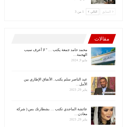
السابق
التالي
1 من 3
مقالات
محمد حامد جمعة يكتب … ” لا أعرف سبب
الهجمة…
مايو 9, 2024
عبد الناصر سلم يكتب.. الأتفاق الإطاري بين
الأمل…
يناير 29, 2023
عائشة الماجدي تكتب … بشطارتك بس ( شركة
معادن…
يناير 29, 2023