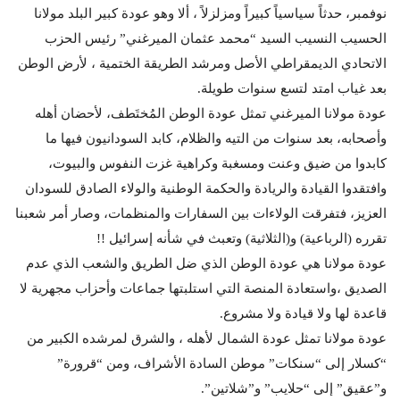
نوفمبر، حدثاً سياسياً كبيراً ومزلزلاً ، ألا وهو عودة كبير البلد مولانا
الحسيب النسيب السيد “محمد عثمان الميرغني” رئيس الحزب
الاتحادي الديمقراطي الأصل ومرشد الطريقة الختمية ، لأرض الوطن
بعد غياب امتد لتسع سنوات طويلة.
عودة مولانا الميرغني تمثل عودة الوطن المُختَطف، لأحضان أهله
وأصحابه، بعد سنوات من التيه والظلام، كابد السودانيون فيها ما
كابدوا من ضيق وعنت ومسغبة وكراهية غزت النفوس والبيوت،
وافتقدوا القيادة والريادة والحكمة الوطنية والولاء الصادق للسودان
العزيز، فتفرقت الولاءات بين السفارات والمنظمات، وصار أمر شعبنا
تقرره (الرباعية) و(الثلاثية) وتعبث في شأنه إسرائيل !!
عودة مولانا هي عودة الوطن الذي ضل الطريق والشعب الذي عدم
الصديق ،واستعادة المنصة التي استلبتها جماعات وأحزاب مجهرية لا
قاعدة لها ولا قيادة ولا مشروع.
عودة مولانا تمثل عودة الشمال لأهله ، والشرق لمرشده الكبير من
“كسلار إلى “سنكات” موطن السادة الأشراف، ومن “قرورة”
و”عقيق” إلى “حلايب” و”شلاتين”.