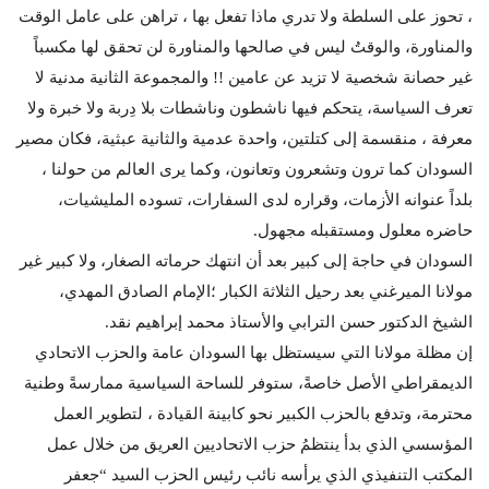
، تحوز على السلطة ولا تدري ماذا تفعل بها ، تراهن على عامل الوقت
والمناورة، والوقتُ ليس في صالحها والمناورة لن تحقق لها مكسباً
غير حصانة شخصية لا تزيد عن عامين !! والمجموعة الثانية مدنية لا
تعرف السياسة، يتحكم فيها ناشطون وناشطات بلا دِربة ولا خبرة ولا
معرفة ، منقسمة إلى كتلتين، واحدة عدمية والثانية عبثية، فكان مصير
السودان كما ترون وتشعرون وتعانون، وكما يرى العالم من حولنا ،
بلداً عنوانه الأزمات، وقراره لدى السفارات، تسوده المليشيات،
حاضره معلول ومستقبله مجهول.
السودان في حاجة إلى كبير بعد أن انتهك حرماته الصغار، ولا كبير غير
مولانا الميرغني بعد رحيل الثلاثة الكبار ؛الإمام الصادق المهدي،
الشيخ الدكتور حسن الترابي والأستاذ محمد إبراهيم نقد.
إن مظلة مولانا التي سيستظل بها السودان عامة والحزب الاتحادي
الديمقراطي الأصل خاصةً، ستوفر للساحة السياسية ممارسةً وطنية
محترمة، وتدفع بالحزب الكبير نحو كابينة القيادة ، لتطوير العمل
المؤسسي الذي بدأ ينتظمُ حزب الاتحاديين العريق من خلال عمل
المكتب التنفيذي الذي يرأسه نائب رئيس الحزب السيد “جعفر