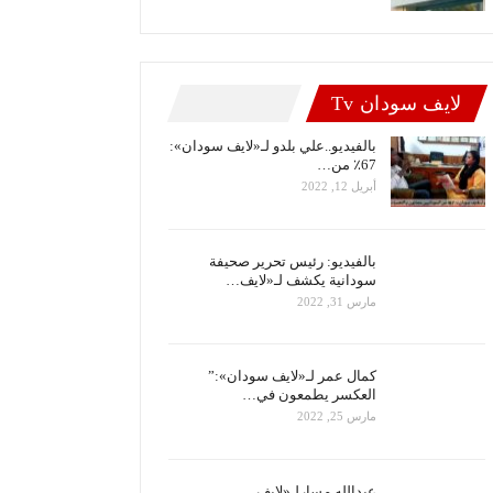
لايف سودان Tv
بالفيديو..علي بلدو لـ«لايف سودان»:
67٪ من…
أبريل 12, 2022
بالفيديو: رئيس تحرير صحيفة
سودانية يكشف لـ«لايف…
مارس 31, 2022
كمال عمر لـ«لايف سودان»:”
العكسر يطمعون في…
مارس 25, 2022
عبدالله مسارلـ«لايف