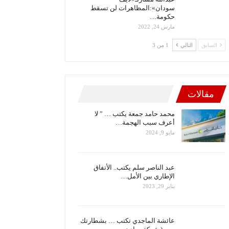
سودان»:المظاهرات لن تسقط
حكومة…
مارس 24, 2022
السابق
التالي
1 من 3
مقالات
محمد حامد جمعة يكتب … ” لا
أعرف سبب الهجمة…
مايو 9, 2024
عبد الناصر سلم يكتب.. الأتفاق
الإطاري بين الأمل…
يناير 29, 2023
عائشة الماجدي تكتب … بشطارتك