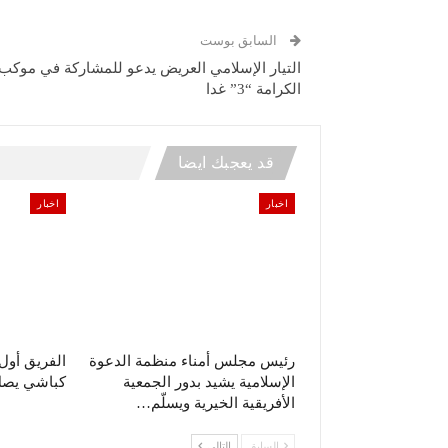
السابق بوست
التيار الإسلامي العريض يدعو للمشاركة في موكب
الكرامة “3” غدا
قد يعجبك ايضا
اخبار
اخبار
رئيس مجلس أمناء منظمة الدعوة
الفريق أو
الإسلامية يشيد بدور الجمعية
كباشي يصل 
الأفريقية الخيرية ويسلّم…
السابق
التالي