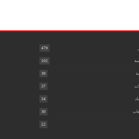
479
ة
102
ة
39
ات
37
اد
34
ات
30
22