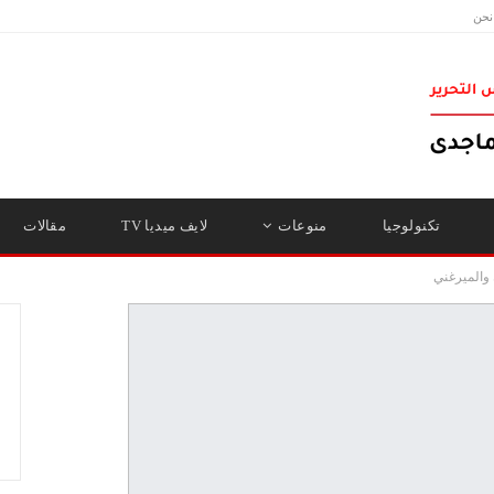
نحن
تكنولوجيا
منوعات
لايف ميديا TV
مقالات
والميرغني