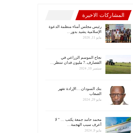
المشاركات الاخيرة
رئيس مجلس أمناء منظمة الدعوة
الإسلامية يشيد بدور…
مايو 11, 2026
نجاح الموسم الزراعي في
القضارف..7 مليون فدان تنتظر…
سبتمبر 10, 2024
بنك السودان….الإرادة تقهر
الصعاب
مايو 29, 2024
محمد حامد جمعة يكتب … ” لا
أعرف سبب الهجمة…
مايو 9, 2024