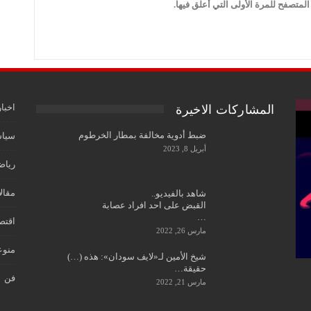
لمتصفح للمرة الأولى التي أعلق فيها.
اخبار
المشاركات الاخيرة
ضبط أدوية مخالفة بمطار الخرطوم
سياس
أبريل 8, 2023
رياض
مقال
شاهد بالفيديو..
القبض على احد افراد عصابة
…
اقتص
مارس 26, 2022
منوع
شيخ الأمين لـ«لايف سودان»: هذه (…)
حقيقة…
فن
مارس 21, 2022