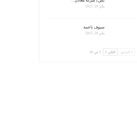
بس ( شركة معادن…
يناير 29, 2023
سيوف ناعمة
يناير 20, 2023
السابق
التالي
1 من 10