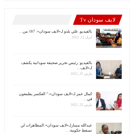
لايف سودان Tv
بالفيديو..علي بلدو لـ«لايف سودان»: 67٪ من…
أبريل 12, 2022
بالفيديو: رئيس تحرير صحيفة سودانية يكشف
لـ«لايف…
مارس 31, 2022
كمال عمر لـ«لايف سودان»:” العكسر يطمعون
في…
مارس 25, 2022
عبدالله مسارلـ«لايف سودان»:المظاهرات لن
تسقط حكومة…