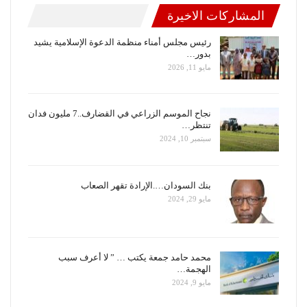
المشاركات الاخيرة
رئيس مجلس أمناء منظمة الدعوة الإسلامية يشيد
بدور…
مايو 11, 2026
نجاح الموسم الزراعي في القضارف..7 مليون فدان
تنتظر…
سبتمبر 10, 2024
بنك السودان….الإرادة تقهر الصعاب
مايو 29, 2024
محمد حامد جمعة يكتب … ” لا أعرف سبب
الهجمة…
مايو 9, 2024