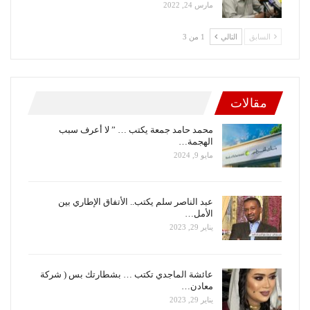
مارس 24, 2022
السابق
التالي
1 من 3
مقالات
محمد حامد جمعة يكتب … ” لا أعرف سبب
الهجمة…
مايو 9, 2024
عبد الناصر سلم يكتب.. الأتفاق الإطاري بين
الأمل…
يناير 29, 2023
عائشة الماجدي تكتب … بشطارتك بس ( شركة
معادن…
يناير 29, 2023