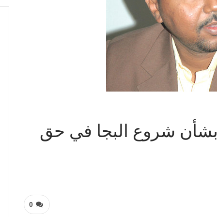
 بشأن شروع البجا في حق
0