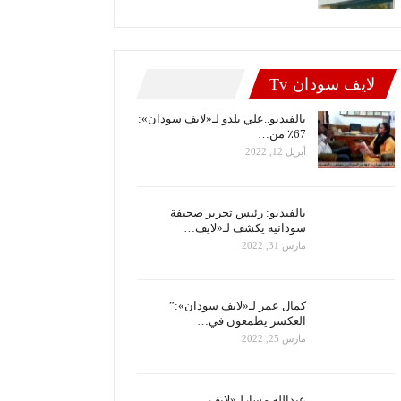
لايف سودان Tv
بالفيديو..علي بلدو لـ«لايف سودان»:
67٪ من…
أبريل 12, 2022
بالفيديو: رئيس تحرير صحيفة
سودانية يكشف لـ«لايف…
مارس 31, 2022
كمال عمر لـ«لايف سودان»:”
العكسر يطمعون في…
مارس 25, 2022
عبدالله مسارلـ«لايف