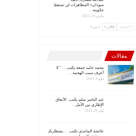
سودان»:المظاهرات لن تسقط
حكومة…
مارس 24, 2022
السابق
التالي
1 من 3
مقالات
محمد حامد جمعة يكتب … ” لا
أعرف سبب الهجمة…
مايو 9, 2024
عبد الناصر سلم يكتب.. الأتفاق
الإطاري بين الأمل…
يناير 29, 2023
عائشة الماجدي تكتب … بشطارتك