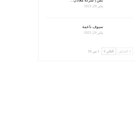
بس ( شركة معادن…
يناير 29, 2023
سيوف ناعمة
يناير 20, 2023
السابق
التالي
1 من 10