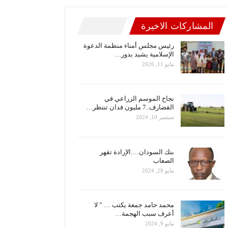
المشاركات الاخيرة
رئيس مجلس أمناء منظمة الدعوة
الإسلامية يشيد بدور…
مايو 11, 2026
نجاح الموسم الزراعي في
القضارف..7 مليون فدان تنتظر…
سبتمبر 10, 2024
بنك السودان….الإرادة تقهر
الصعاب
مايو 29, 2024
محمد حامد جمعة يكتب … ” لا
أعرف سبب الهجمة…
مايو 9, 2024