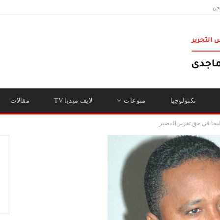
حن
تكنولوجيا
منوعات
لايف ميديا TV
مقالات
بجا في حق تقرير المصير