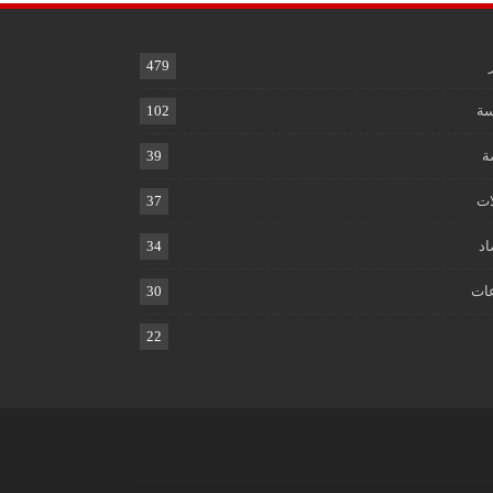
479
ة
102
ة
39
ات
37
اد
34
ات
30
22