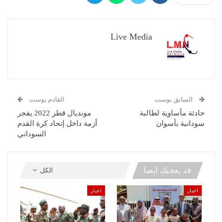
Live Media
السابق بوست
القادم بوست
حادثة مأساوية لطالبة
مونديال قطر 2022 يفجر
سودانية بأسوان
أزمة داخل إتحاد كرة القدم
السوداني
قد يعجبك ايضا
الكل
اخبار
اخبار