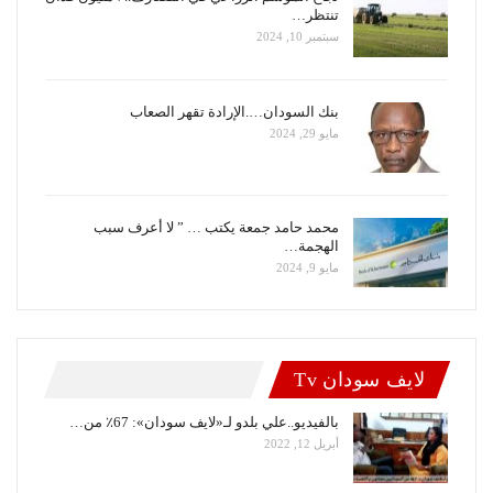
تنتظر…
سبتمبر 10, 2024
بنك السودان….الإرادة تقهر الصعاب
مايو 29, 2024
محمد حامد جمعة يكتب … ” لا أعرف سبب
الهجمة…
مايو 9, 2024
لايف سودان Tv
بالفيديو..علي بلدو لـ«لايف سودان»: 67٪ من…
أبريل 12, 2022