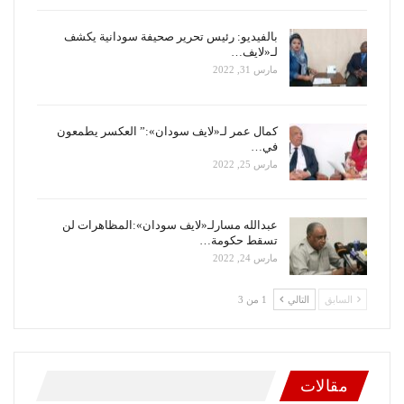
بالفيديو: رئيس تحرير صحيفة سودانية يكشف
لـ«لايف…
مارس 31, 2022
كمال عمر لـ«لايف سودان»:” العكسر يطمعون
في…
مارس 25, 2022
عبدالله مسارلـ«لايف سودان»:المظاهرات لن
تسقط حكومة…
مارس 24, 2022
السابق
التالي
1 من 3
مقالات