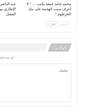
محمد حامد جمعة يكتب … ” لا
عبد الناصر 
أعرف سبب الهجمة على بنك
الإطاري بي
الخرطوم “
الفشل
السابق
التالي
اترك رد
لن يتم نشر 