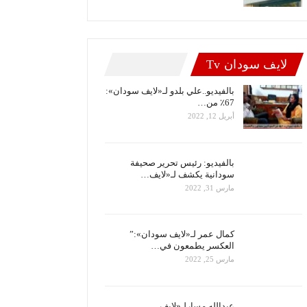
لايف سودان Tv
بالفيديو..علي بلدو لـ«لايف سودان»:
67٪ من…
أبريل 12, 2022
بالفيديو: رئيس تحرير صحيفة
سودانية يكشف لـ«لايف…
مارس 31, 2022
كمال عمر لـ«لايف سودان»:”
العكسر يطمعون في…
مارس 25, 2022
عبدالله مسارلـ«لايف