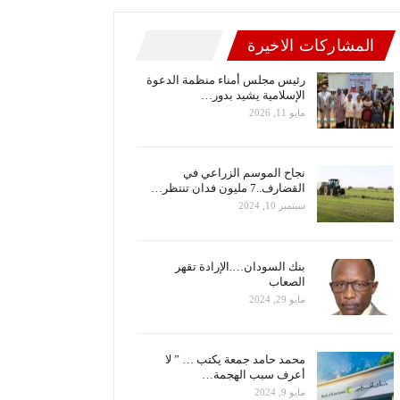
المشاركات الاخيرة
رئيس مجلس أمناء منظمة الدعوة
الإسلامية يشيد بدور…
مايو 11, 2026
نجاح الموسم الزراعي في
القضارف..7 مليون فدان تنتظر…
سبتمبر 10, 2024
بنك السودان….الإرادة تقهر
الصعاب
مايو 29, 2024
محمد حامد جمعة يكتب … ” لا
أعرف سبب الهجمة…
مايو 9, 2024