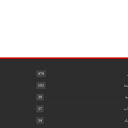
479
ة
102
ة
39
ات
37
اد
34