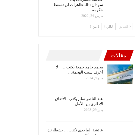
سودان»:المظاهرات لن تسقط
حكومة…
مارس 24, 2022
السابق
التالي
1 من 3
مقالات
محمد حامد جمعة يكتب … ” لا
أعرف سبب الهجمة…
مايو 9, 2024
عبد الناصر سلم يكتب.. الأتفاق
الإطاري بين الأمل…
يناير 29, 2023
عائشة الماجدي تكتب … بشطارتك