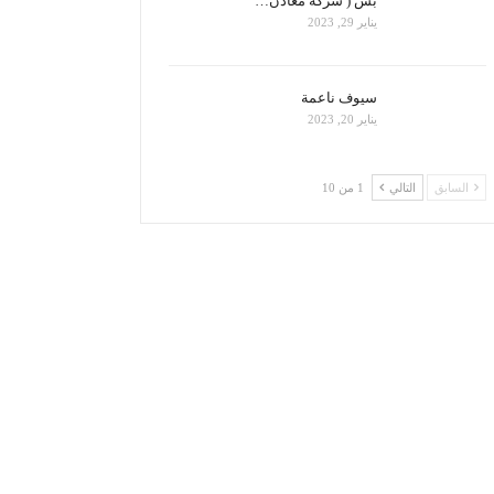
بس ( شركة معادن…
يناير 29, 2023
سيوف ناعمة
يناير 20, 2023
السابق
التالي
1 من 10