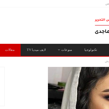
حن
تكنولوجيا
منوعات
لايف ميديا TV
مقالات
وش