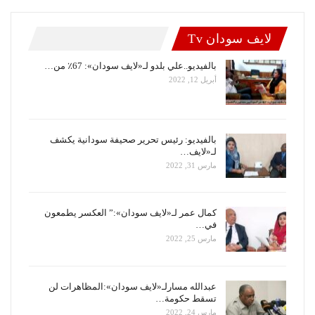
لايف سودان Tv
بالفيديو..علي بلدو لـ«لايف سودان»: 67٪ من…
أبريل 12, 2022
بالفيديو: رئيس تحرير صحيفة سودانية يكشف
لـ«لايف…
مارس 31, 2022
كمال عمر لـ«لايف سودان»:” العكسر يطمعون
في…
مارس 25, 2022
عبدالله مسارلـ«لايف سودان»:المظاهرات لن
تسقط حكومة…
مارس 24, 2022