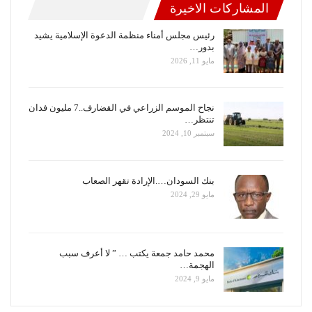
المشاركات الاخيرة
رئيس مجلس أمناء منظمة الدعوة الإسلامية يشيد
بدور…
مايو 11, 2026
نجاح الموسم الزراعي في القضارف..7 مليون فدان
تنتظر…
سبتمبر 10, 2024
بنك السودان….الإرادة تقهر الصعاب
مايو 29, 2024
محمد حامد جمعة يكتب … ” لا أعرف سبب
الهجمة…
مايو 9, 2024