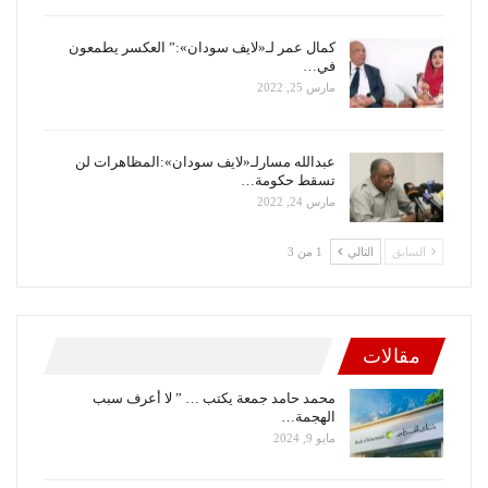
كمال عمر لـ«لايف سودان»:” العكسر يطمعون
في…
مارس 25, 2022
عبدالله مسارلـ«لايف سودان»:المظاهرات لن
تسقط حكومة…
مارس 24, 2022
السابق
التالي
1 من 3
مقالات
محمد حامد جمعة يكتب … ” لا أعرف سبب
الهجمة…
مايو 9, 2024