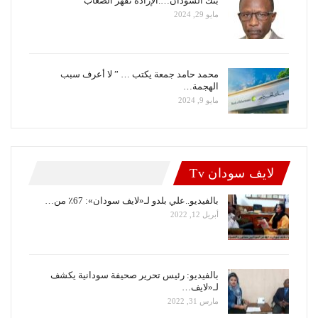
بنك السودان….الإرادة تقهر الصعاب
مايو 29, 2024
محمد حامد جمعة يكتب … ” لا أعرف سبب
الهجمة…
مايو 9, 2024
لايف سودان Tv
بالفيديو..علي بلدو لـ«لايف سودان»: 67٪ من…
أبريل 12, 2022
بالفيديو: رئيس تحرير صحيفة سودانية يكشف
لـ«لايف…
مارس 31, 2022