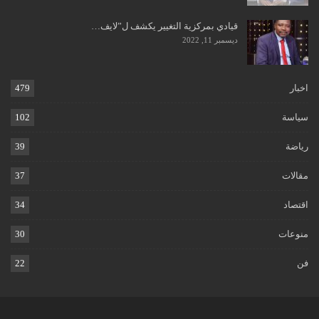
قيادي بمركزية التغيير يكشف ل”لايف…
ديسمبر 11, 2022
اخبار
479
سياسة
102
رياضة
39
مقالات
37
اقتصاد
34
منوعات
30
فن
22