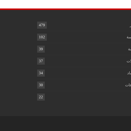
479
ة
102
ة
39
ات
37
اد
34
ات
30
22