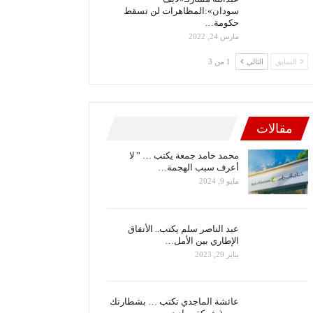
سودان»:المظاهرات لن تسقط
حكومة…
مارس 24, 2022
السابق
التالي
1 من 3
مقالات
محمد حامد جمعة يكتب … ” لا
أعرف سبب الهجمة…
مايو 9, 2024
عبد الناصر سلم يكتب.. الأتفاق
الإطاري بين الأمل…
يناير 29, 2023
عائشة الماجدي تكتب … بشطارتك