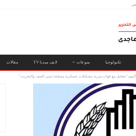
حن
تكنولوجيا
منوعات
لايف ميديا TV
مقالات
يوم “نتعامل مع قوات مدربة بتشكيلات عسكرية مسلحة تتبنى العنف والتخريب”