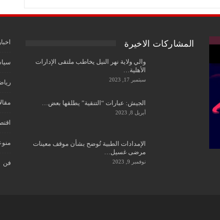
اخبار
المشاركات الاخيرة
والي ولاية نهر النيل يخاطب ملتقى الإدارات
سياس
الأهلية…
سبتمبر 17, 2023
رياض
مقال
الجيش: عبارات “التنقية” يطلقها بعض…
أبريل 8, 2023
اقتص
منوع
الإمدادات الطبية تُوضح بشأن موقف معينات
مرضى غسيل…
نوفمبر 9, 2023
فن