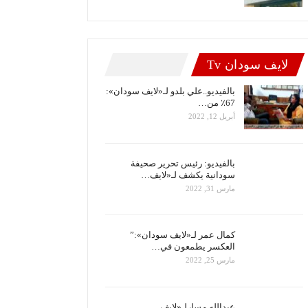
لايف سودان Tv
بالفيديو..علي بلدو لـ«لايف سودان»:
67٪ من…
أبريل 12, 2022
بالفيديو: رئيس تحرير صحيفة
سودانية يكشف لـ«لايف…
مارس 31, 2022
كمال عمر لـ«لايف سودان»:”
العكسر يطمعون في…
مارس 25, 2022
عبدالله مسارلـ«لايف