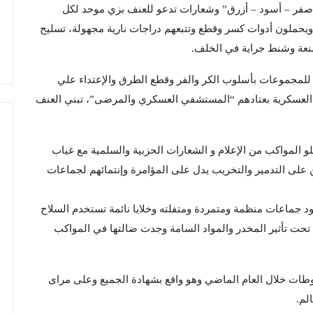
 أصفر – أسود – أزرق” وشعارات تدعو للعنف بزي موحد لكل
يحملون أدوات كسر وقطع وتتبعهم دراجات نارية مجهولة، تسليح
صنعة وشنط جراية في الخلف.
للمجموعات بأسلوب الكر والفر وقطع الطرق والإعتداء علي
 العسكرية بعتادهم “المستشفي العسكري والمرضى”، تبني العنف
 المواكب من الإعلام و الشعارات الحزبية والسلمية مع غياب
 على التدمير والتخريب يدل على المؤامرة وإنتمائهم لجماعات
ود جماعات منظمة ومتمردة ومتفلته وخلايا نائمة تستخدم السلاح
تحت تأثير المخدر والمواد السامة وجدت ضالتها في المواكب
بوطات خلال العام الماضي وهو واقع بشهادة الجميع وعلى مراى
لم.