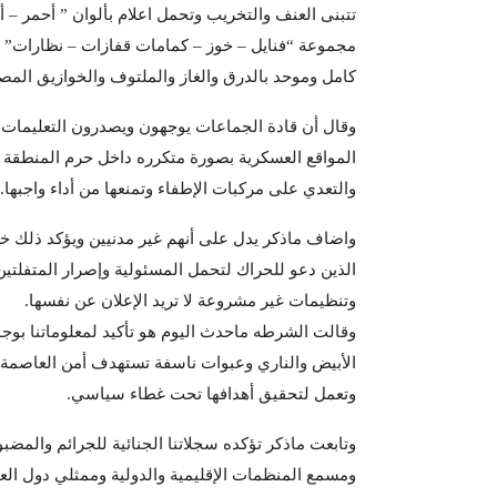
تتبنى العنف والتخريب وتحمل اعلام بألوان ” أحمر –
مجموعة “فنايل – خوز – كمامات قفازات – نظارات” و
كامل وموحد بالدرق والغاز والملتوف والخوازيق الم
وقال أن قادة الجماعات يوجهون ويصدرون التعليمات 
المواقع العسكرية بصورة متكرره داخل حرم المنطقة
والتعدي على مركبات الإطفاء وتمنعها من أداء واجبها.
واضاف ماذكر يدل على أنهم غير مدنيين ويؤكد ذلك خلو
الذين دعو للحراك لتحمل المسئولية وإصرار المتفلتين
وتنظيمات غير مشروعة لا تريد الإعلان عن نفسها.
وقالت الشرطه ماحدث اليوم هو تأكيد لمعلوماتنا بوج
الأبيض والناري وعبوات ناسفة تستهدف أمن العاصمة 
وتعمل لتحقيق أهدافها تحت غطاء سياسي.
وتابعت ماذكر تؤكده سجلاتنا الجنائية للجرائم والمض
ومسمع المنظمات الإقليمية والدولية وممثلي دول العا