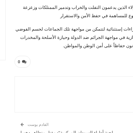
ء الذين يدعمون التفلت والخراب وتدمير الممتلكات وزعزعة
وع للمساهمة في حفظ الأمن والاستقرار
اءات إستثنائية لتتمكن من مواجهة تلك الجماعات لحسم الفوضي
جازية في مواجهة الجرائم ضد الدولة وحيازة الأسلحة والمخدرات
قانون حفاظاً على أمن الوطن والمواطن.
0
القادم بوست
لجنة أطباء السودان المركزية”: مقتل متظاهر دهسا