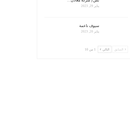
بس ( شركة معادن…
يناير 29, 2023
سيوف ناعمة
يناير 20, 2023
السابق
التالي
1 من 10