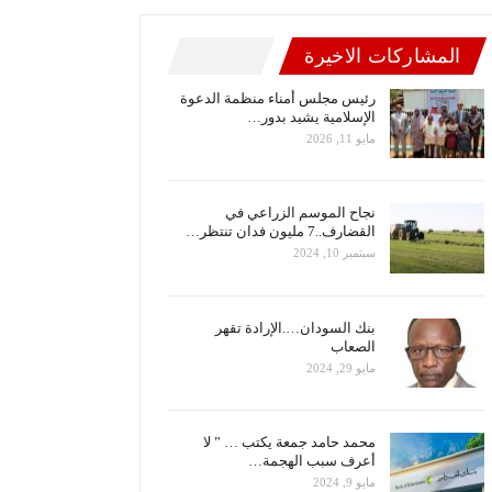
المشاركات الاخيرة
رئيس مجلس أمناء منظمة الدعوة
الإسلامية يشيد بدور…
مايو 11, 2026
نجاح الموسم الزراعي في
القضارف..7 مليون فدان تنتظر…
سبتمبر 10, 2024
بنك السودان….الإرادة تقهر
الصعاب
مايو 29, 2024
محمد حامد جمعة يكتب … ” لا
أعرف سبب الهجمة…
مايو 9, 2024