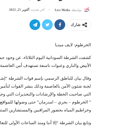
آخر تحديث
أكتوبر 25, 2022
بواسطة
Live Media
شارك
الخرطوم: لايف ميديا
كشفت الشرطة السودانية اليوم الثلاثاء، عن وجود جم
الأبيض والناري وعبوات ناسفة تستهدف أمن العاصمة 
وقال بيان للناطق الرسمي بإسم قوات الشرطة “إشار
لجنة شئون الأمن بالعاصمة وذلك بنشر القوات لتأمين 
التي صاحبت الخطة والإرشادات والتحذيرات التي وجهت 
” الخرطوم – بحري – امدرمان” حتى وصولها للمواقع الف
وخراطيم المياه بحضور المراقبين والمستشارين المنتدب
وتابع بيان الشرطة “إلا أننا ومنذ الساعات الأولى لل