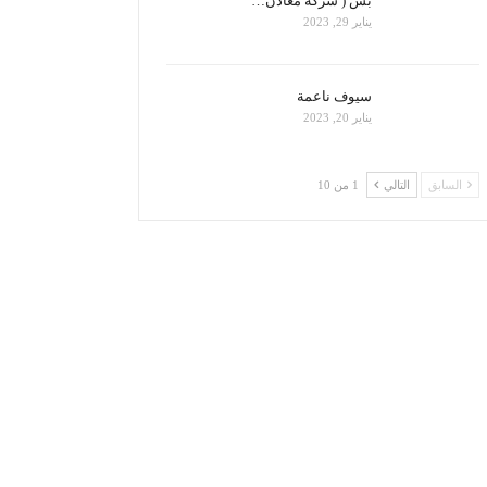
بس ( شركة معادن…
يناير 29, 2023
سيوف ناعمة
يناير 20, 2023
السابق
التالي
1 من 10