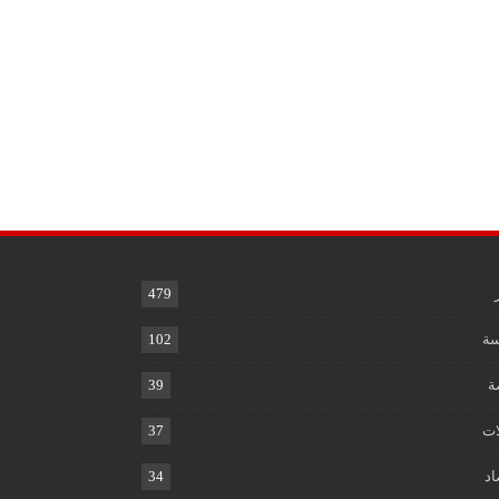
479
ة
102
ة
39
ات
37
اد
34