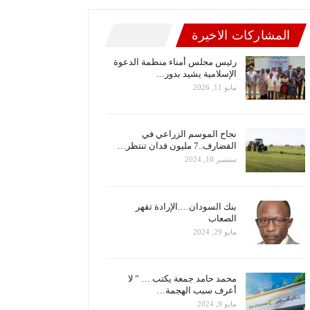
المشاركات الاخيرة
رئيس مجلس أمناء منظمة الدعوة
الإسلامية يشيد بدور…
مايو 11, 2026
نجاح الموسم الزراعي في
القضارف..7 مليون فدان تنتظر…
سبتمبر 10, 2024
بنك السودان….الإرادة تقهر
الصعاب
مايو 29, 2024
محمد حامد جمعة يكتب … ” لا
أعرف سبب الهجمة…
مايو 9, 2024