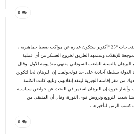
0
قال القيادي بحزب الأمة القومي عروة الصادق، إن احتجاجات “25 “أكتوبر ستكون عبارة عن مواكب ضغط جماهيرية ،
موجعة للإنقلاب وستمهد الطريق لخروج العسكر من أي عملية
 البرهان بالنسبة للشعب السوداني منتهي منذ يومه الأول، وقال
ة الدولة بسلطة آحادية على حد قوله.ولفت إن البرهان لجأ لتكوين
 من مقر إقامته الجبرية لينقذ إنقلابهم، وتابع، كانت الكلمة
. وأشار عروة إن البرهان استمر في البحث عن حواضن سياسية
 شديدا لترويع وترويض قوى الثورة، وقال أن المتبقي من
 كسب الزمن لتأخيرها .
0