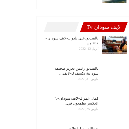
لايف سودان Tv
بالفيديو..علي بلدو لـ«لايف سودان»:
67٪ من…
أبريل 12, 2022
بالفيديو: رئيس تحرير صحيفة
سودانية يكشف لـ«لايف…
مارس 31, 2022
كمال عمر لـ«لايف سودان»:”
العكسر يطمعون في…
مارس 25, 2022
عبدالله مسارلـ«لايف