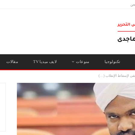
حن
تكنولوجيا
منوعات
لايف ميديا TV
مقالات
بقى لإسقاط الإنقلاب (…)