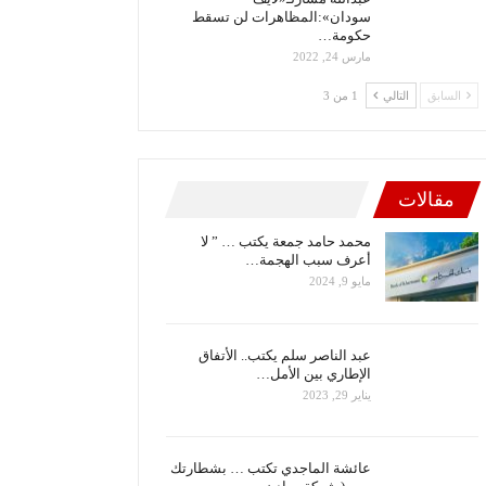
سودان»:المظاهرات لن تسقط
حكومة…
مارس 24, 2022
السابق
التالي
1 من 3
مقالات
محمد حامد جمعة يكتب … ” لا
أعرف سبب الهجمة…
مايو 9, 2024
عبد الناصر سلم يكتب.. الأتفاق
الإطاري بين الأمل…
يناير 29, 2023
عائشة الماجدي تكتب … بشطارتك