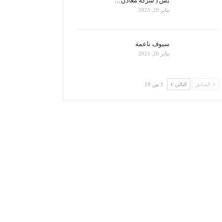
بس ( شركة معادن…
يناير 29, 2023
سيوف ناعمة
يناير 20, 2023
السابق
التالي
1 من 10