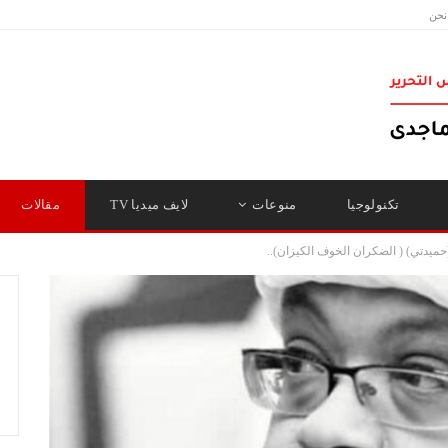
نحن
تكنولوجيا
منوعات
لايف ميديا TV
مقالات
(حميدتي) ( الضكران الخوف الكيزان)..