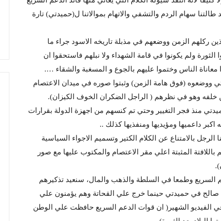
طالتنا سهام الردم والتشفي والاتهام بموالاتنا ل(حميدتي) تارة
ذين ركلهم الزمن ووضعهم في مذبلة تاريخه الاسود جراء ما
لثورة ولم يكونوا في قامة الشهداء ولا نبلهم فاستحقوا ان
ا معاناة الناس وختموا عليهم بالجوع و المسغبة والشقاء ….
ي ووضعوه (فوق هامة الزمن) وثبتوا صوره في ميدان الاعتصام
 من خلفه وهو في نظرهم ( الراجل الضكران الخوف الكيزان).
دتي منذ فجر التغيير وحتي تم كنسهم من اجهزة الدولة بقرارات
كبر داعميها ومؤيديها ومنفذيها كذلك ..
 الرجل بالامتناع عن الكلام الكتير وتسميم الاجواء السياسية
باللافتة المثبتة اعلي مقر الاعتصام والمكتوب عليها مع صور
.
السريع وطمعا في السلطة والذهب والمال، سنعيد تذكيرهم
 صالح في حميدتي حينما خرج علي القحاتة وهم يؤمنون علي
في الفيديو الشهير( ان قوات الدعم السريع حافظت علي الوطن
البلاد بعد الثورة)..