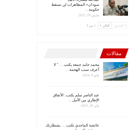
سودان»:المظاهرات لن تسقط
حكومة…
مارس 24, 2022
السابق
التالي
1 من 3
مقالات
محمد حامد جمعة يكتب … ” لا
أعرف سبب الهجمة…
مايو 9, 2024
عبد الناصر سلم يكتب.. الأتفاق
الإطاري بين الأمل…
يناير 29, 2023
عائشة الماجدي تكتب … بشطارتك