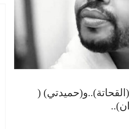
لقحاتة)..و(حميدتي) (
)..