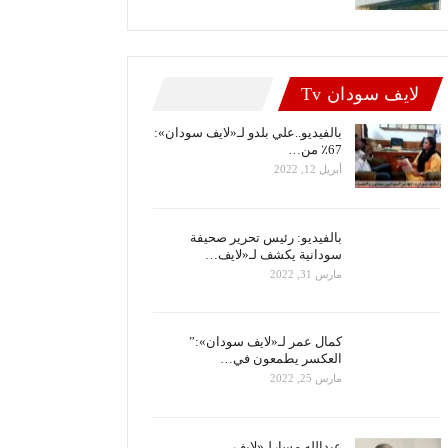
لايف سودان Tv
بالفيديو..علي بلدو لـ«لايف سودان»:
67٪ من…
أبريل 12, 2022
بالفيديو: رئيس تحرير صحيفة
سودانية يكشف لـ«لايف…
مارس 31, 2022
كمال عمر لـ«لايف سودان»:”
العكسر يطمعون في…
مارس 25, 2022
عبدالله مسارلـ«لايف