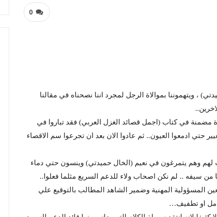
0
تي) ، ويتهموننا بموالاة الرجل لمجرد اننا نصحناه في مقالنا
خرين..
ة مضمنة في كتاب (اجمل قصائد الغزل العربي) فقد تباروا في
ر حتي ادمعوا العيون.. ثم عادوا الان بعد ان تجرعوا سم الاقصاء
ث لهم وهم يتمرغون في نعيم (الخال حميدتي) وينسون حتي دماء
ن سيفه .. لم نكن اصحاب ولاء للدعم السريع مثلما فعلوا..
عين المسؤولية المهنية وضمير الشاهد المطالب بالتوقيع علي
امل او تطفيف…
كثيفا لانه انتقد سيولة الكلام التي يعاني منها قائد الدعم السريع