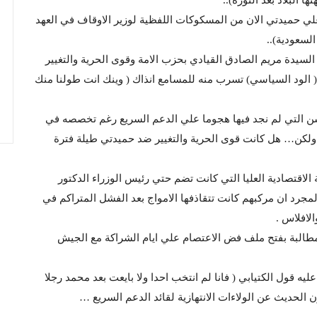
لي حميدتي الان من المسكوكات اللفظية لوزير الاوقاف في العهد
لسعودية)..
 السيدة مريم الصادق القيادي بحزب الامة وقوى الحرية والتغيير
 الود السياسي) تسرب منه للمسامع انذاك ( وينك انت طولنا منك
حسن التي لم نجد فيها هجوما علي الدعم السريع رغم تخصصه في
ي ولكن… هل كانت قوى الحرية والتغيير ضد حميدتي طيلة فترة
الاقتصادية العليا التي كانت تضم حتي رئيس الوزراء الدكتور
لمجرد ان مركبهم كانت تتقاذفها الامواج بعد الفشل المتراكم في
الافلاس .
لمطالبة بفتح ملف فض الاعتصام علي ايام الشراكة مع الجيش
يه قول الكتيابي ( فانا لم انتخب احدا ولا بايعت بعد محمد رجلا
الحديث عن الولاءات الانتهازية لقائد الدعم السريع …