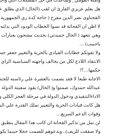
هل بعلم عزيزي القارئ ان لقب (الخال) الذي يطلق ع
القحتاوى نصر الدين مفرح ( حاجة كدة زي الجمهورية ا
لا اظن ان القحاتة قد نسوا الخطاب الودود التي بذلته
وهي تتعهد ( الخال حميدتي) بحديث مشحون بعبارات (
ياحبيب) …
ولا تفوتكم خطابات القيادي بالحرية والتغيير جعفر 
الانتقاد اللاذع لكل من يخالف واجهته السباسية الرا
حكمها…؟!
الاجابة طبعا لا فقد بصمت بالعشرة علي رئاسته للجنة 
عبدالله حمدوك، صمتوا و( الخال) يقود سقينة الدولة 
الاداءالتنفيذي ودخول الدولة في مرحلة العجز الكلي و
هل كانت قيادات الحرية والتغيير تملك القدرة علي ا
وقوات الدعم السريع…
لن نمل من تذكير القحاتة ان كاتب هذا المقال ينطبق عل
ولا صفقت للزيف).. وندعوهم للصمت خجلا حينما يكون 