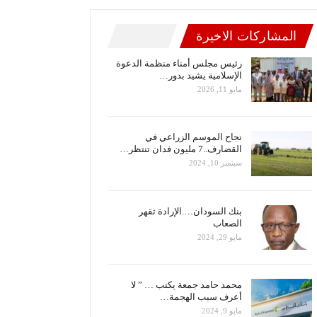
المشاركات الاخيرة
رئيس مجلس أمناء منظمة الدعوة
الإسلامية يشيد بدور…
مايو 11, 2026
نجاح الموسم الزراعي في
القضارف..7 مليون فدان تنتظر…
سبتمبر 10, 2024
بنك السودان….الإرادة تقهر
الصعاب
مايو 29, 2024
محمد حامد جمعة يكتب … ” لا
أعرف سبب الهجمة…
مايو 9, 2024