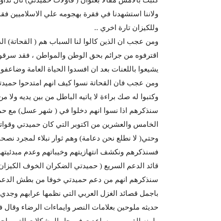
ولاننا استشهدنا في فقرة بهجومه علي الاسلاميين فقد 
وللكيزان تارة اخري ..
ومن عجب ان الذين كالوا لنا السباب هم ( القحاتة) ال
اقترفوه من جرائم بحق الوطن والمواطن ، فقد سرقوا ا
يشيعوا باللعنات بعد ان افسدوا الحياة العامة وضاعفو
ومن عجب فان القحاتة نسوا كيف انهم امتدحوا حميدت
وكتبوا له صك براءة لا ياتيه الباطل من بين يديه ولا
سنذكرهم اذا نسوا انهم دخلوا في ( شهر عسل) مع حمي
الخامس والعشرين من اكتوبر التي كان حميدتي وقواته ا
وحتي( لا نطلع نحن دعامة) وهم ثوار نبلاء لمجرد نصحنا
فسنذكرهم ونكشف انتهازيتهم وخيباتهم وعدم مبدئيتهم 
قائد الدعم السريع ( حميدتي الضكران الخوف الكيزان)
سنذكرهم انهم من دعم حميدتي خوفا من بطش الدعم 
باجمل قصائد الغزل العربي التي نظمها عرابهم وجدي
حديثه ملوحين بعلامات النصر وايماءات الرضاء وقال 
وامنه القومي_ وساعدت في حل المشكلات التي واجهتها 