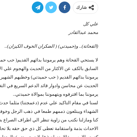
شارك
علي كل
محمد عبدالقادر
(القحاتة).. و(حميدتي)
( الضكران الخوف الكيزان)..
لا يستحي القحاتة وهم يرموننا بدائهم القديم( حب حميد
السابق بالكف عن الاكثار من الحديث والهجوم علي الا
يرموننا بدائهم القديم ( حب حميدتي) وخطبهم الشهير
الحديث عن محاسن وادوار قائد الدعم السريع في التغيي
يرموننا بما اقترفوه ويتهموننا بموالاة حميدتي..
لسنا في مقام التاكيد علي عدم (دعمجتنا) مثلما حد
الشهداء ويبتلعون ذممهم طمعا في ذهب الرجل وخوفا م
كنا ومازلنا نكتب من زاوية تنظر الي اطراف الصراع ب
الاحداث بذمة واستقامة تعطى كل ذي حق حقه بلا تح
كتبت بالامس مقالا بعنوان ( فاولات حميدتي) نال تداولا 